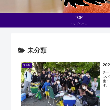
TOP
トップページ
未分類
20
未分類
チー
ンバ
生：
す。